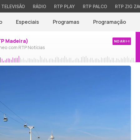
TELEVISÃO
RÁDIO
RTP PLAY
RTP PALCO
RTP ZIG ZA
o
Especiais
Programas
Programação
TP Madeira)
NO AR
neo com RTP Notícias