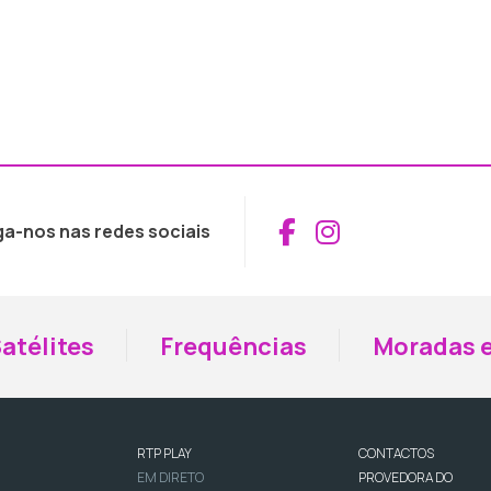
Aceder ao Fac
Aceder ao I
ga-nos nas redes sociais
atélites
Frequências
Moradas e
RTP PLAY
CONTACTOS
EM DIRETO
PROVEDORA DO