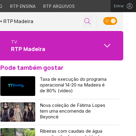
G
RTP ENSINA
RTP ARQUIVOS
Entrar
+ RTP Madeira
TV
RTP Madeira
Pode também gostar
Taxa de execução do programa
operacional 14-20 na Madeira é
de 80% (vídeo)
Nova coleção de Fátima Lopes
tem uma encomenda de
Beyoncé
Ribeiras com caudais de água