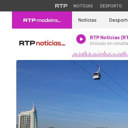
NOTÍCIAS
DESPORTO
Notícias
Desport
RTP Notícias (R
Emissão em simultâ