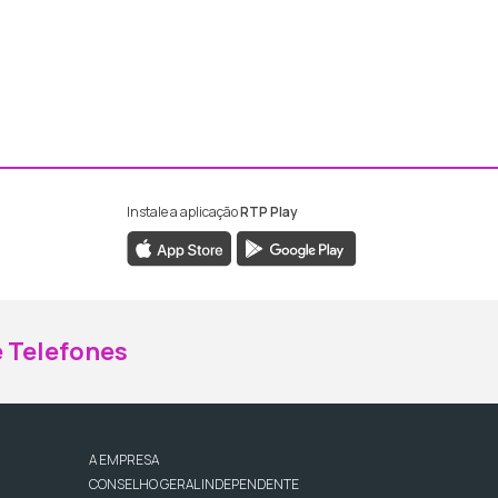
Instale a aplicação
RTP Play
ebook da RTP Madeira
nstagram da RTP Madeira
 Telefones
A EMPRESA
CONSELHO GERAL INDEPENDENTE