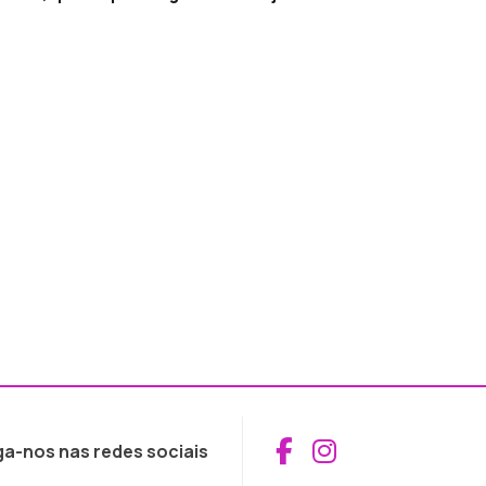
Aceder ao Fac
Aceder ao I
ga-nos nas redes sociais