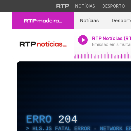
NOTÍCIAS
DESPORTO
Notícias
Desport
RTP Notícias (R
Emissão em simultâ
ERRO
204
HLS.JS FATAL ERROR - NETWORK E