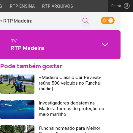
G
RTP ENSINA
RTP ARQUIVOS
Entrar
+ RTP Madeira
TV
RTP Madeira
Pode também gostar
«Madeira Classic Car Revival»
reúne 500 veículos no Funchal
(áudio)
Investigadores debatem na
Madeira formas de proteção do
meio marinho
Funchal nomeado para Melhor