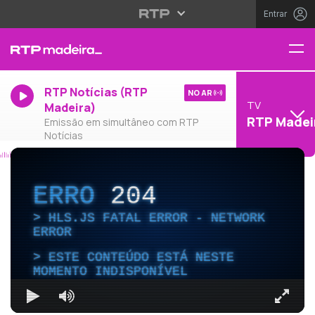
Entrar
RTP Notícias (RTP
NO AR
TV
Madeira)
RTP Madei
Emissão em simultâneo com RTP
Notícias
ERRO
204
HLS.JS FATAL ERROR - NETWORK
ERROR
ESTE CONTEÚDO ESTÁ NESTE
MOMENTO INDISPONÍVEL