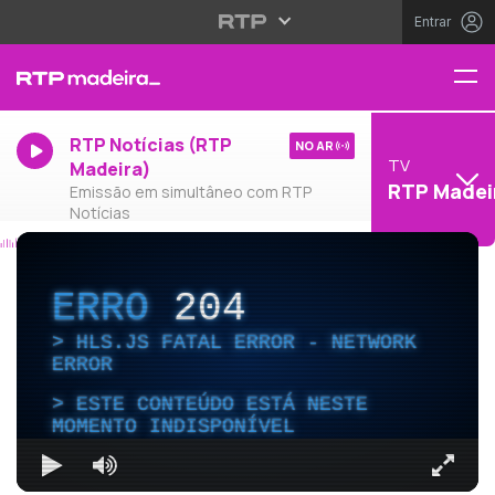
Entrar
RTP Notícias (RTP
NO AR
TV
Madeira)
RTP Madei
Emissão em simultâneo com RTP
Notícias
ERRO
204
HLS.JS FATAL ERROR - NETWORK
ERROR
ESTE CONTEÚDO ESTÁ NESTE
MOMENTO INDISPONÍVEL