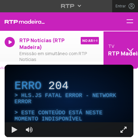
Entrar
RTP Notícias (RTP
NO AR
TV
Madeira)
RTP Madei
Emissão em simultâneo com RTP
Notícias
ERRO
204
HLS.JS FATAL ERROR - NETWORK
ERROR
ESTE CONTEÚDO ESTÁ NESTE
MOMENTO INDISPONÍVEL