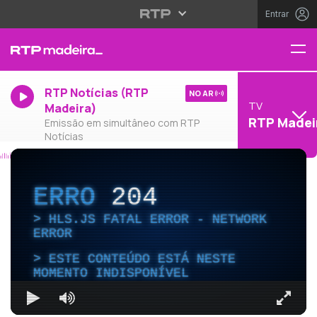
Entrar
RTP Notícias (RTP
NO AR
TV
Madeira)
RTP Madei
Emissão em simultâneo com RTP
Notícias
ERRO
204
HLS.JS FATAL ERROR - NETWORK
ERROR
ESTE CONTEÚDO ESTÁ NESTE
MOMENTO INDISPONÍVEL