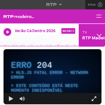
Entrar
Verão Cá Dentro 2026
NO AR
TV
RTP Madei
ERRO
204
HLS.JS FATAL ERROR - NETWORK
ERROR
ESTE CONTEÚDO ESTÁ NESTE
MOMENTO INDISPONÍVEL