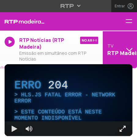
Entrar
RTP Notícias (RTP
NO AR
TV
Madeira)
RTP Madei
Emissão em simultâneo com RTP
Notícias
ERRO
204
HLS.JS FATAL ERROR - NETWORK
ERROR
ESTE CONTEÚDO ESTÁ NESTE
MOMENTO INDISPONÍVEL