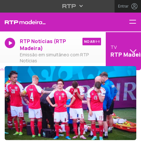
Entrar
RTP Notícias (RTP
NO AR
TV
Madeira)
RTP Madei
Emissão em simultâneo com RTP
Notícias