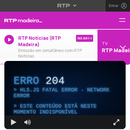
Entrar
RTP Notícias (RTP
NO AR
TV
Madeira)
RTP Madei
Emissão em simultâneo com RTP
Notícias
ERRO
204
HLS.JS FATAL ERROR - NETWORK
ERROR
ESTE CONTEÚDO ESTÁ NESTE
MOMENTO INDISPONÍVEL