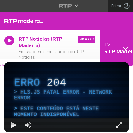
Entrar
RTP Notícias (RTP
NO AR
TV
Madeira)
RTP Madei
Emissão em simultâneo com RTP
Notícias
ERRO
204
HLS.JS FATAL ERROR - NETWORK
ERROR
ESTE CONTEÚDO ESTÁ NESTE
MOMENTO INDISPONÍVEL