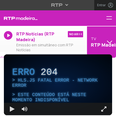
Entrar
RTP Notícias (RTP
NO AR
TV
Madeira)
RTP Madei
Emissão em simultâneo com RTP
Notícias
ERRO
204
HLS.JS FATAL ERROR - NETWORK
ERROR
ESTE CONTEÚDO ESTÁ NESTE
MOMENTO INDISPONÍVEL