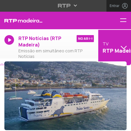
Entrar
RTP Notícias (RTP
NO AR
TV
Madeira)
RTP Madei
Emissão em simultâneo com RTP
Notícias