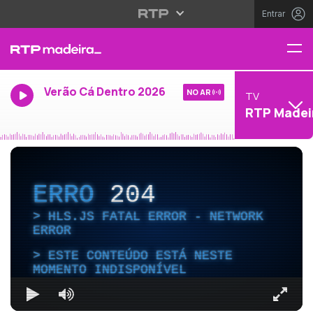
Entrar
Verão Cá Dentro 2026
NO AR
TV
RTP Madei
ERRO
204
HLS.JS FATAL ERROR - NETWORK
ERROR
ESTE CONTEÚDO ESTÁ NESTE
MOMENTO INDISPONÍVEL