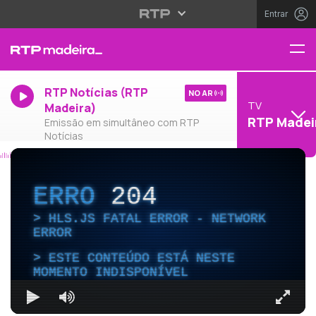
Entrar
RTP Notícias (RTP
NO AR
TV
Madeira)
RTP Madei
Emissão em simultâneo com RTP
Notícias
ERRO
204
HLS.JS FATAL ERROR - NETWORK
ERROR
ESTE CONTEÚDO ESTÁ NESTE
MOMENTO INDISPONÍVEL