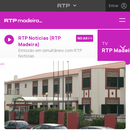
Entrar
RTP Notícias (RTP
NO AR
TV
Madeira)
RTP Madei
Emissão em simultâneo com RTP
Notícias