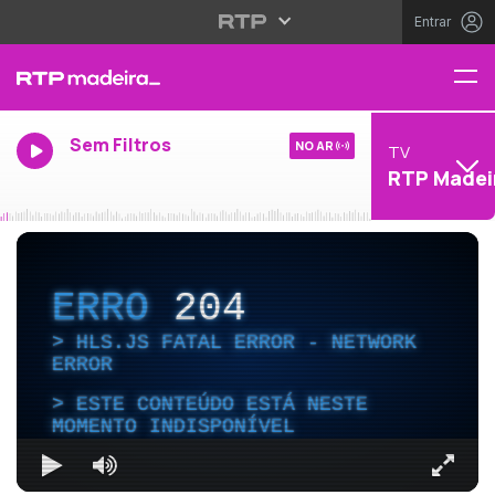
Entrar
Sem Filtros
NO AR
TV
RTP Madei
ERRO
204
HLS.JS FATAL ERROR - NETWORK
ERROR
ESTE CONTEÚDO ESTÁ NESTE
MOMENTO INDISPONÍVEL