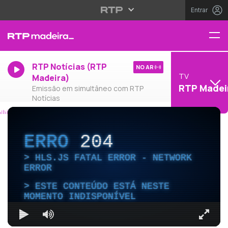
Entrar
RTP Notícias (RTP
NO AR
TV
Madeira)
RTP Madei
Emissão em simultâneo com RTP
Notícias
ERRO
204
HLS.JS FATAL ERROR - NETWORK
ERROR
ESTE CONTEÚDO ESTÁ NESTE
MOMENTO INDISPONÍVEL