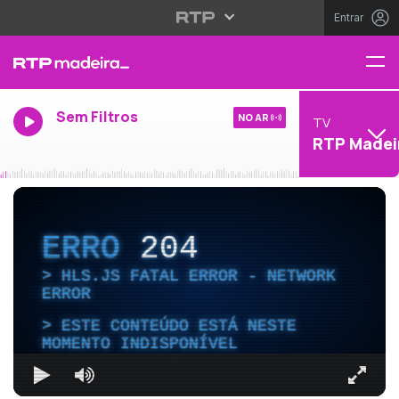
Entrar
Sem Filtros
NO AR
TV
RTP Madei
ERRO
204
HLS.JS FATAL ERROR - NETWORK
ERROR
ESTE CONTEÚDO ESTÁ NESTE
MOMENTO INDISPONÍVEL