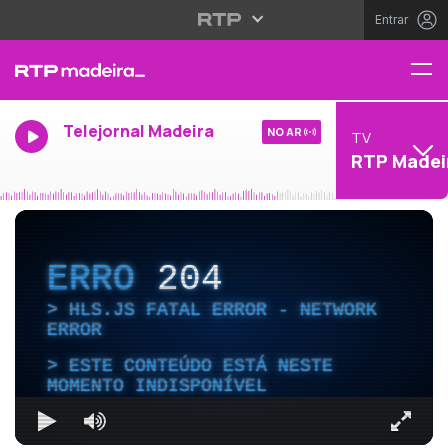
Entrar
Telejornal Madeira
NO AR
TV
RTP Madei
ERRO
204
HLS.JS FATAL ERROR - NETWORK
ERROR
ESTE CONTEÚDO ESTÁ NESTE
MOMENTO INDISPONÍVEL