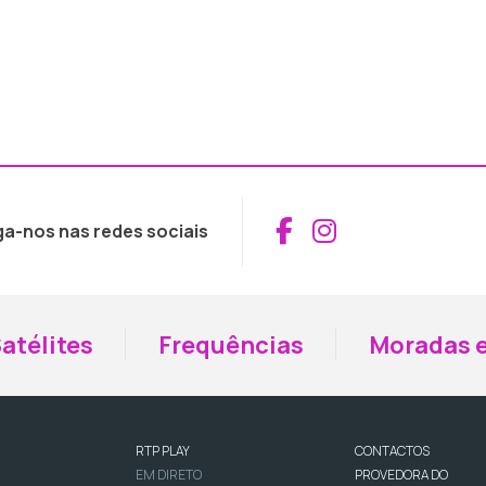
Aceder ao Fac
Aceder ao I
ga-nos nas redes sociais
atélites
Frequências
Moradas e
RTP PLAY
CONTACTOS
EM DIRETO
PROVEDORA DO