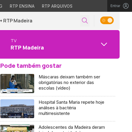
G
RTP ENSINA
RTP ARQUIVOS
Entrar
+ RTP Madeira
TV
RTP Madeira
Pode também gostar
Máscaras deixam também ser
obrigatórias no exterior das
escolas (vídeo)
Hospital Santa Maria repete hoje
análises à bactéria
multirresistente
Adolescentes da Madeira deram