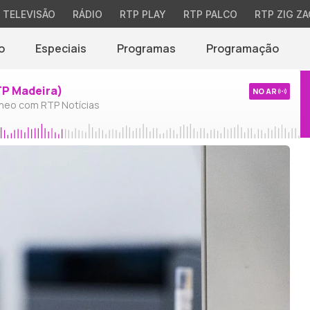
TELEVISÃO
RÁDIO
RTP PLAY
RTP PALCO
RTP ZIG ZA
o
Especiais
Programas
Programação
TP Madeira)
NO AR
neo com RTP Notícias