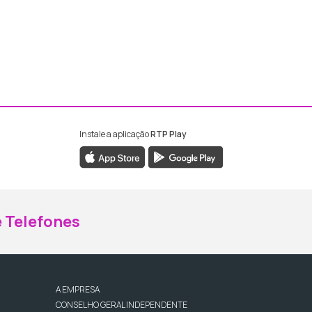
Instale a aplicação
RTP Play
ebook da RTP Madeira
nstagram da RTP Madeira
 Telefones
A EMPRESA
CONSELHO GERAL INDEPENDENTE