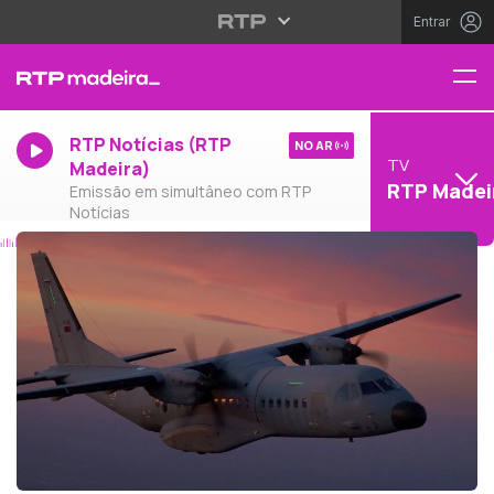
Entrar
RTP Notícias (RTP
NO AR
TV
Madeira)
RTP Madei
Emissão em simultâneo com RTP
Notícias