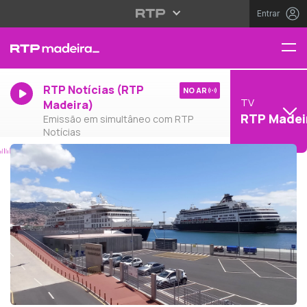
Entrar
RTP Notícias (RTP
NO AR
TV
Madeira)
RTP Madei
Emissão em simultâneo com RTP
Notícias