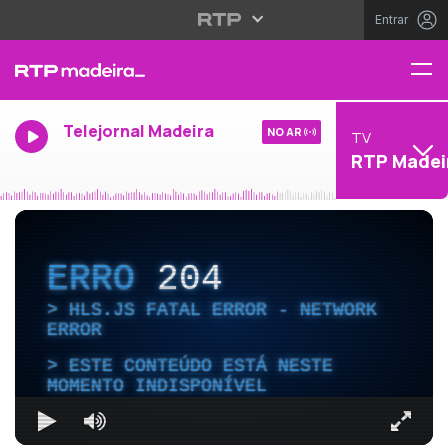
Entrar
Telejornal Madeira
NO AR
TV
RTP Madei
ERRO
204
HLS.JS FATAL ERROR - NETWORK
ERROR
ESTE CONTEÚDO ESTÁ NESTE
MOMENTO INDISPONÍVEL