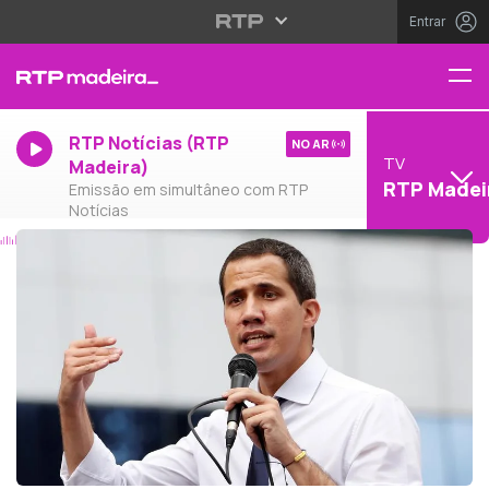
Entrar
RTP Notícias (RTP
NO AR
TV
Madeira)
RTP Madei
Emissão em simultâneo com RTP
Notícias