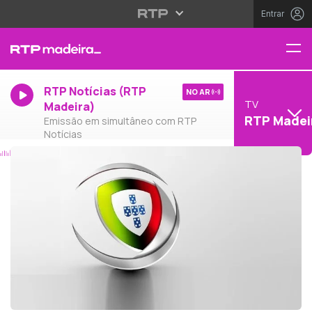
Entrar
RTP Notícias (RTP
NO AR
TV
Madeira)
RTP Madei
Emissão em simultâneo com RTP
Notícias