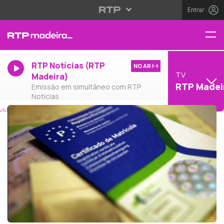
Entrar
RTP Notícias (RTP
NO AR
TV
Madeira)
RTP Madei
Emissão em simultâneo com RTP
Notícias