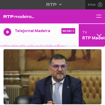
Entrar
Telejornal Madeira
NO AR
TV
RTP Madei