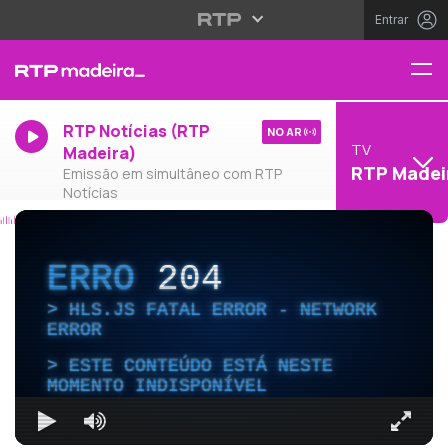
Entrar
RTP Notícias (RTP
NO AR
TV
Madeira)
RTP Madei
Emissão em simultâneo com RTP
Notícias
ERRO
204
HLS.JS FATAL ERROR - NETWORK
ERROR
ESTE CONTEÚDO ESTÁ NESTE
MOMENTO INDISPONÍVEL