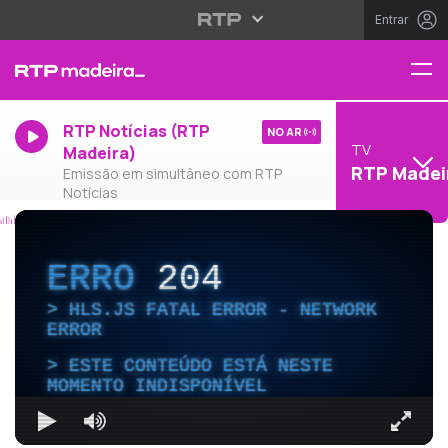
Entrar
RTP Notícias (RTP
NO AR
TV
Madeira)
RTP Madei
Emissão em simultâneo com RTP
Notícias
ERRO
204
HLS.JS FATAL ERROR - NETWORK
ERROR
ESTE CONTEÚDO ESTÁ NESTE
MOMENTO INDISPONÍVEL