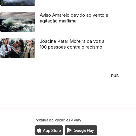
Aviso Amarelo devido ao vento e
agitação marítima
Joacine Katar Moreira dá voz a
100 pessoas contra o racismo
PUB
Instale a aplicação
RTP Play
ebook da RTP Madeira
nstagram da RTP Madeira