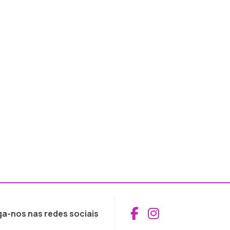
Aceder ao Fac
Aceder ao I
ga-nos nas redes sociais