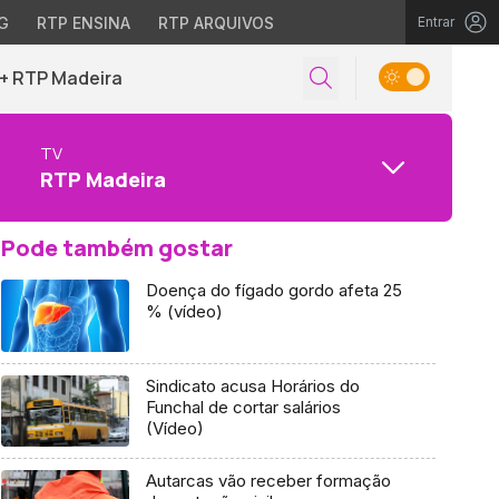
G
RTP ENSINA
RTP ARQUIVOS
Entrar
+ RTP Madeira
TV
RTP Madeira
Pode também gostar
Doença do fígado gordo afeta 25
% (vídeo)
Sindicato acusa Horários do
Funchal de cortar salários
(Vídeo)
Autarcas vão receber formação