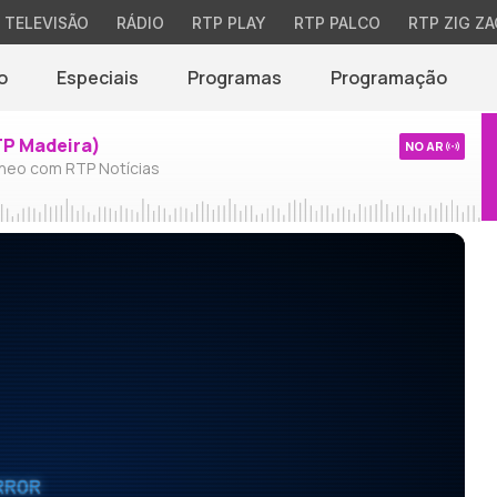
TELEVISÃO
RÁDIO
RTP PLAY
RTP PALCO
RTP ZIG ZA
o
Especiais
Programas
Programação
TP Madeira)
NO AR
neo com RTP Notícias
RROR