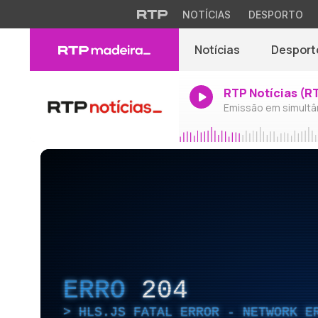
NOTÍCIAS
DESPORTO
Notícias
Desport
RTP Notícias (R
Emissão em simultâ
ERRO
204
HLS.JS FATAL ERROR - NETWORK E