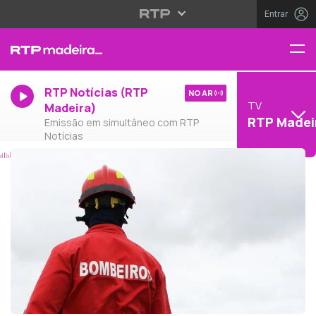
Entrar
RTP Notícias (RTP
NO AR
TV
Madeira)
RTP Madei
Emissão em simultâneo com RTP
Notícias