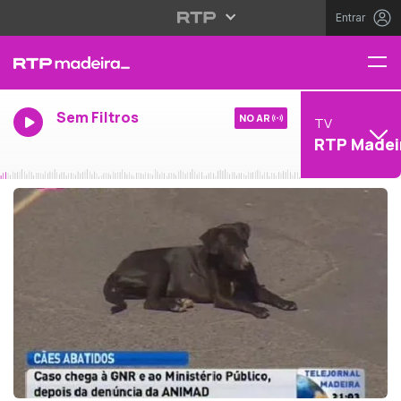
Entrar
Sem Filtros
NO AR
TV
RTP Madei