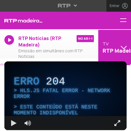
Entrar
RTP Notícias (RTP
NO AR
TV
Madeira)
RTP Madei
Emissão em simultâneo com RTP
Notícias
ERRO
204
HLS.JS FATAL ERROR - NETWORK
ERROR
ESTE CONTEÚDO ESTÁ NESTE
MOMENTO INDISPONÍVEL