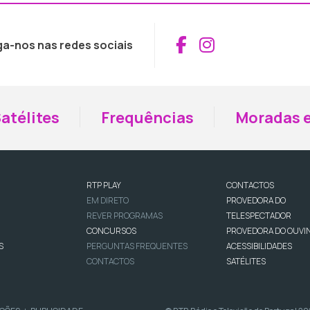
Aceder ao Fac
Aceder ao I
ga-nos nas redes sociais
atélites
Frequências
Moradas e
RTP PLAY
CONTACTOS
EM DIRETO
PROVEDORA DO
REVER PROGRAMAS
TELESPECTADOR
CONCURSOS
PROVEDORA DO OUVI
S
PERGUNTAS FREQUENTES
ACESSIBILIDADES
CONTACTOS
SATÉLITES