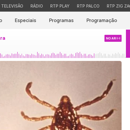
TELEVISÃO
RÁDIO
RTP PLAY
RTP PALCO
RTP ZIG ZA
o
Especiais
Programas
Programação
ira
NO AR