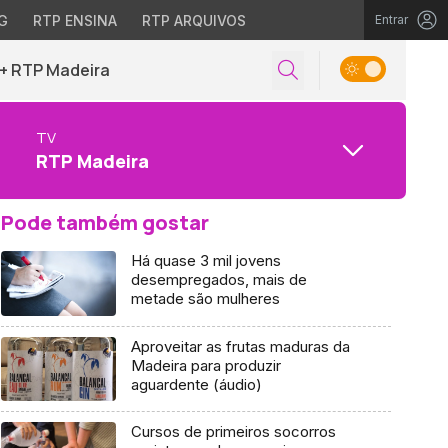
G
RTP ENSINA
RTP ARQUIVOS
Entrar
+ RTP Madeira
TV
RTP Madeira
Pode também gostar
Há quase 3 mil jovens
desempregados, mais de
metade são mulheres
Aproveitar as frutas maduras da
Madeira para produzir
aguardente (áudio)
Cursos de primeiros socorros