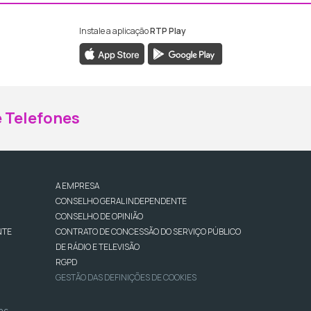
Instale a aplicação
RTP Play
ebook da RTP Madeira
nstagram da RTP Madeira
 Telefones
A EMPRESA
CONSELHO GERAL INDEPENDENTE
CONSELHO DE OPINIÃO
NTE
CONTRATO DE CONCESSÃO DO SERVIÇO PÚBLICO
DE RÁDIO E TELEVISÃO
RGPD
GESTÃO DAS DEFINIÇÕES DE COOKIES