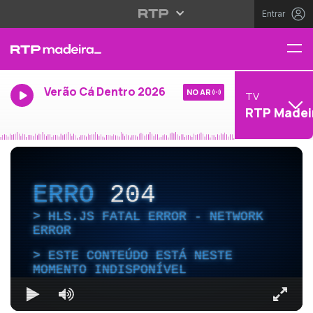
Entrar
Verão Cá Dentro 2026
NO AR
TV
RTP Madei
ERRO
204
HLS.JS FATAL ERROR - NETWORK
ERROR
ESTE CONTEÚDO ESTÁ NESTE
MOMENTO INDISPONÍVEL