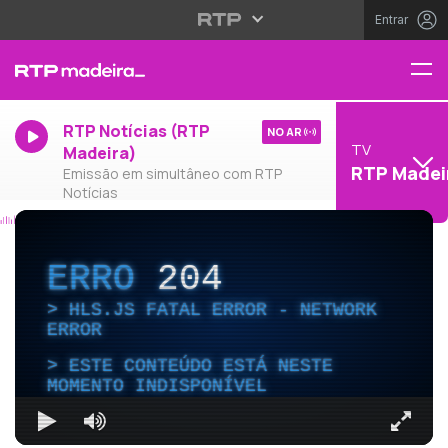
Entrar
RTP Notícias (RTP
NO AR
TV
Madeira)
RTP Madei
Emissão em simultâneo com RTP
Notícias
ERRO
204
HLS.JS FATAL ERROR - NETWORK
ERROR
ESTE CONTEÚDO ESTÁ NESTE
MOMENTO INDISPONÍVEL