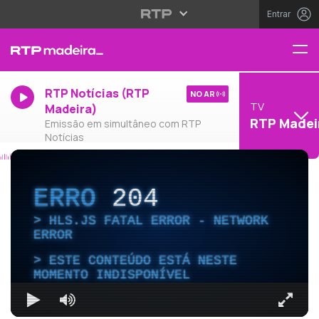
Entrar
RTP Notícias (RTP
NO AR
TV
Madeira)
RTP Madei
Emissão em simultâneo com RTP
Notícias
ERRO
204
HLS.JS FATAL ERROR - NETWORK
ERROR
ESTE CONTEÚDO ESTÁ NESTE
MOMENTO INDISPONÍVEL