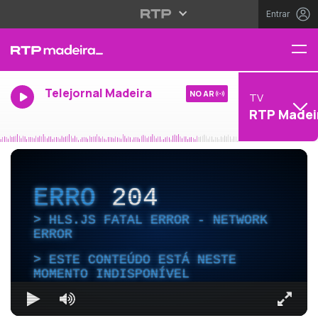
Entrar
Telejornal Madeira
NO AR
TV
RTP Madei
ERRO
204
HLS.JS FATAL ERROR - NETWORK
ERROR
ESTE CONTEÚDO ESTÁ NESTE
MOMENTO INDISPONÍVEL