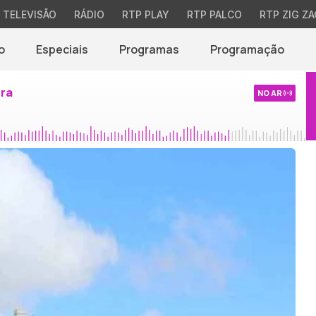
TELEVISÃO
RÁDIO
RTP PLAY
RTP PALCO
RTP ZIG ZA
o
Especiais
Programas
Programação
ira
NO AR