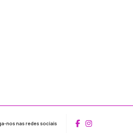
Aceder ao Fac
Aceder ao I
ga-nos nas redes sociais