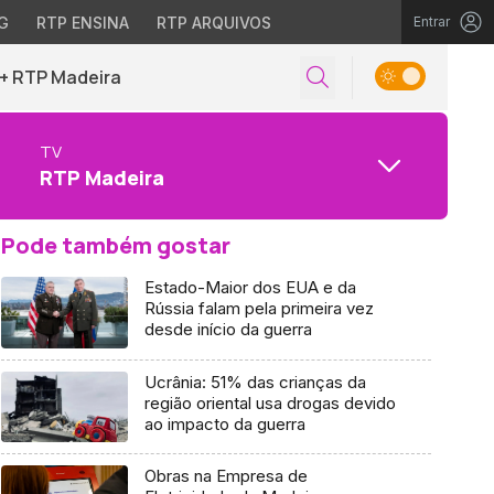
G
RTP ENSINA
RTP ARQUIVOS
Entrar
+ RTP Madeira
TV
RTP Madeira
Pode também gostar
Estado-Maior dos EUA e da
Rússia falam pela primeira vez
desde início da guerra
Ucrânia: 51% das crianças da
região oriental usa drogas devido
ao impacto da guerra
Obras na Empresa de