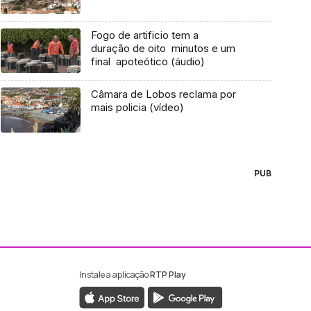
Fogo de artificio tem a
duração de oito minutos e um
final apoteótico (áudio)
Câmara de Lobos reclama por
mais policia (vídeo)
PUB
Instale a aplicação
RTP Play
ebook da RTP Madeira
nstagram da RTP Madeira