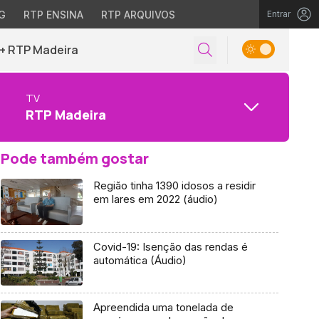
G
RTP ENSINA
RTP ARQUIVOS
Entrar
+ RTP Madeira
TV
RTP Madeira
Pode também gostar
Região tinha 1390 idosos a residir
em lares em 2022 (áudio)
Covid-19: Isenção das rendas é
automática (Áudio)
Apreendida uma tonelada de