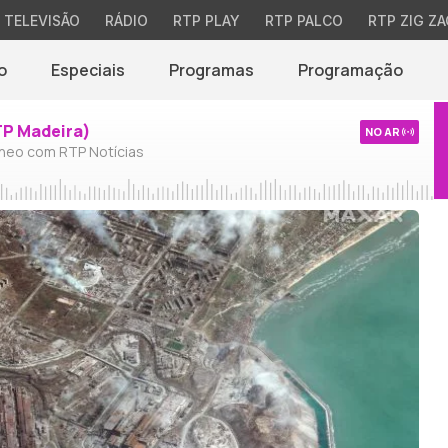
TELEVISÃO
RÁDIO
RTP PLAY
RTP PALCO
RTP ZIG ZA
o
Especiais
Programas
Programação
TP Madeira)
NO AR
neo com RTP Notícias