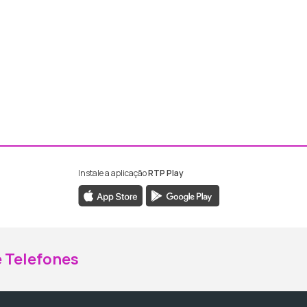
Instale a aplicação
RTP Play
ebook da RTP Madeira
nstagram da RTP Madeira
 Telefones