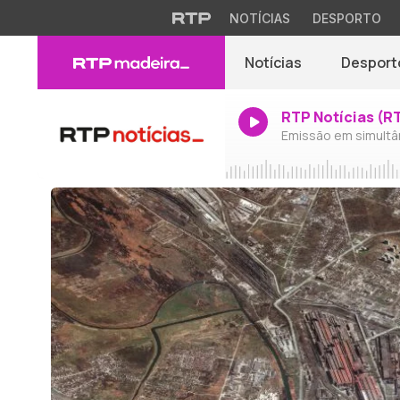
NOTÍCIAS
DESPORTO
Notícias
Desport
RTP Notícias (R
Emissão em simultâ