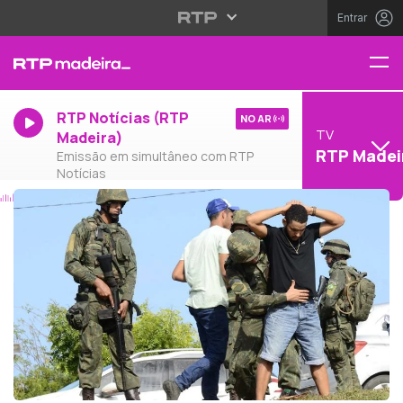
Entrar
RTP Notícias (RTP
NO AR
TV
Madeira)
RTP Madei
Emissão em simultâneo com RTP
Notícias