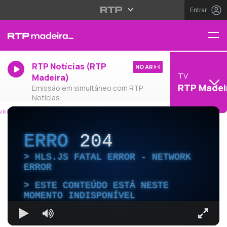
Entrar
RTP Notícias (RTP
NO AR
TV
Madeira)
RTP Madei
Emissão em simultâneo com RTP
Notícias
ERRO
204
HLS.JS FATAL ERROR - NETWORK
ERROR
ESTE CONTEÚDO ESTÁ NESTE
MOMENTO INDISPONÍVEL