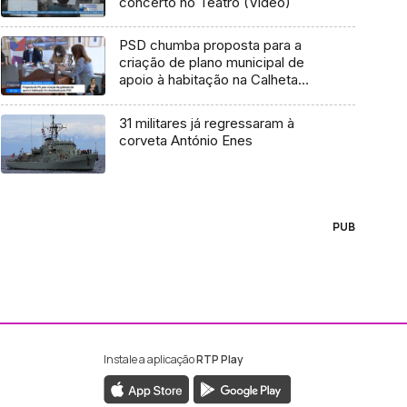
concerto no Teatro (Vídeo)
PSD chumba proposta para a
criação de plano municipal de
apoio à habitação na Calheta
(vídeo)
31 militares já regressaram à
corveta António Enes
PUB
Instale a aplicação
RTP Play
ebook da RTP Madeira
nstagram da RTP Madeira