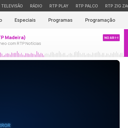
TELEVISÃO
RÁDIO
RTP PLAY
RTP PALCO
RTP ZIG ZA
o
Especiais
Programas
Programação
TP Madeira)
NO AR
neo com RTP Notícias
RROR