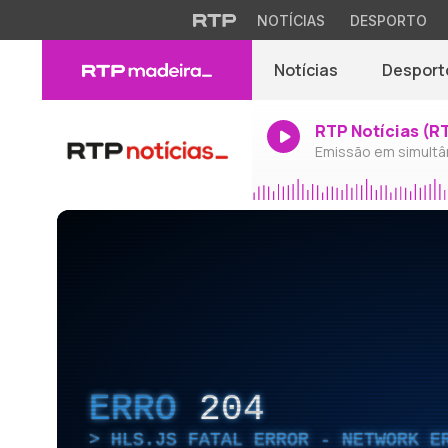
NOTÍCIAS
DESPORTO
Notícias
Desport
RTP Notícias (R
Emissão em simultâ
ERRO
204
HLS.JS FATAL ERROR - NETWORK E