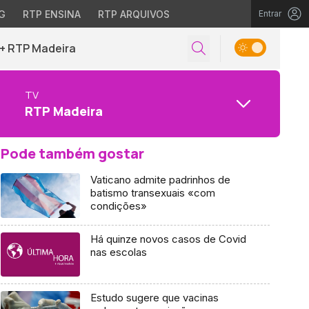
G
RTP ENSINA
RTP ARQUIVOS
Entrar
+ RTP Madeira
TV
RTP Madeira
Pode também gostar
Vaticano admite padrinhos de
batismo transexuais «com
condições»
Há quinze novos casos de Covid
nas escolas
Estudo sugere que vacinas