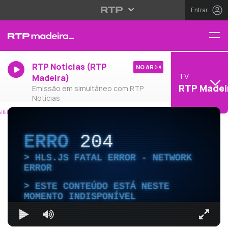
Entrar
RTP Notícias (RTP
NO AR
TV
Madeira)
RTP Madei
Emissão em simultâneo com RTP
Notícias
ERRO
204
HLS.JS FATAL ERROR - NETWORK
ERROR
ESTE CONTEÚDO ESTÁ NESTE
MOMENTO INDISPONÍVEL