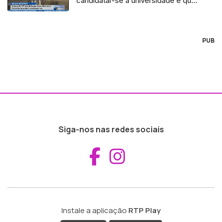
candidatar-se à universidade e que
vivem em concelhos com
aeroportos (Vídeo)
PUB
Siga-nos nas redes sociais
Aceder ao Fac
Aceder ao I
Instale a aplicação
RTP Play