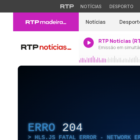
NOTÍCIAS
DESPORTO
Notícias
Desport
RTP Notícias (R
Emissão em simultâ
ERRO
204
HLS.JS FATAL ERROR - NETWORK E