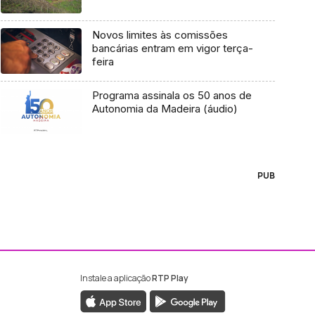
Novos limites às comissões
bancárias entram em vigor terça-
feira
Programa assinala os 50 anos de
Autonomia da Madeira (áudio)
PUB
Instale a aplicação
RTP Play
ebook da RTP Madeira
nstagram da RTP Madeira