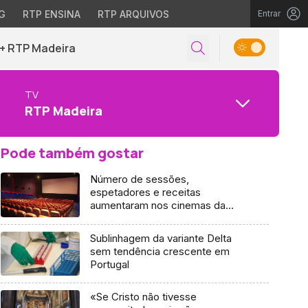
G
RTP ENSINA
RTP ARQUIVOS
Entrar
+ RTP Madeira
TV
RTP Madeira
Pode também gostar
Número de sessões,
espetadores e receitas
aumentaram nos cinemas da
RAM no 1.º trimestre de 2022
Sublinhagem da variante Delta
sem tendência crescente em
Portugal
«Se Cristo não tivesse