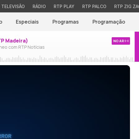
TELEVISÃO
RÁDIO
RTP PLAY
RTP PALCO
RTP ZIG ZA
o
Especiais
Programas
Programação
TP Madeira)
NO AR
neo com RTP Notícias
RROR