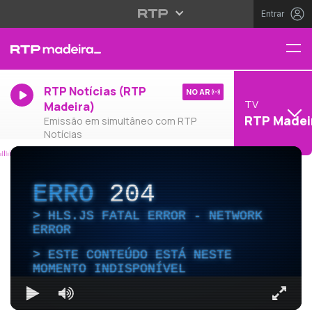
Entrar
RTP Notícias (RTP
NO AR
TV
Madeira)
RTP Madei
Emissão em simultâneo com RTP
Notícias
ERRO
204
HLS.JS FATAL ERROR - NETWORK
ERROR
ESTE CONTEÚDO ESTÁ NESTE
MOMENTO INDISPONÍVEL