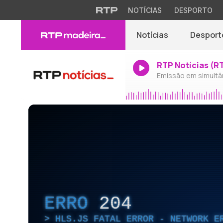
NOTÍCIAS
DESPORTO
Notícias
Desport
RTP Notícias (R
Emissão em simultâ
ERRO
204
HLS.JS FATAL ERROR - NETWORK E