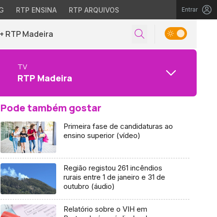
G
RTP ENSINA
RTP ARQUIVOS
Entrar
+ RTP Madeira
TV
RTP Madeira
Pode também gostar
Primeira fase de candidaturas ao
ensino superior (vídeo)
Região registou 261 incêndios
rurais entre 1 de janeiro e 31 de
outubro (áudio)
Relatório sobre o VIH em