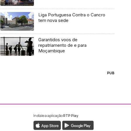
Liga Portuguesa Contra o Cancro
tem nova sede
Garantidos voos de
repatriamento de e para
Moçambique
PUB
Instale a aplicação
RTP Play
ebook da RTP Madeira
nstagram da RTP Madeira