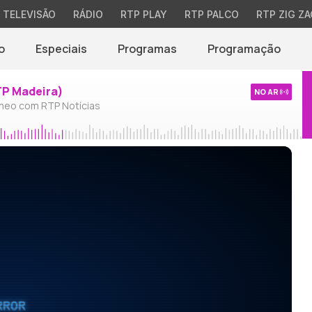
TELEVISÃO
RÁDIO
RTP PLAY
RTP PALCO
RTP ZIG ZA
o
Especiais
Programas
Programação
TP Madeira)
NO AR
neo com RTP Notícias
RROR