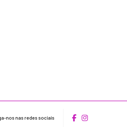
Aceder ao Fac
Aceder ao I
ga-nos nas redes sociais