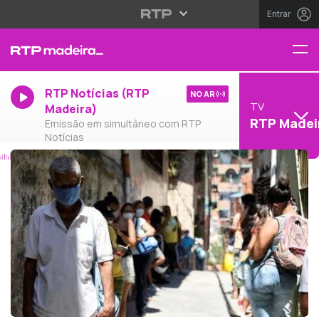
Entrar
RTP Notícias (RTP
NO AR
TV
Madeira)
RTP Madei
Emissão em simultâneo com RTP
Notícias