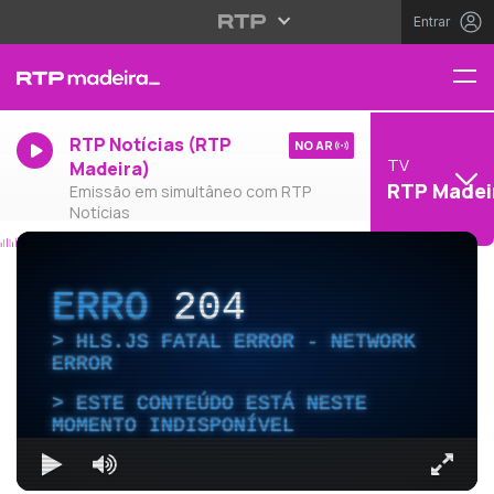
Entrar
RTP Notícias (RTP
NO AR
TV
Madeira)
RTP Madei
Emissão em simultâneo com RTP
Notícias
ERRO
204
HLS.JS FATAL ERROR - NETWORK
ERROR
ESTE CONTEÚDO ESTÁ NESTE
MOMENTO INDISPONÍVEL